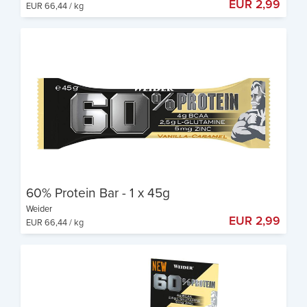
EUR 2,99
EUR 66,44 / kg
17g Protein pro Riegel
Nur 1,1g Zucker pro Riegel
Sehr knusprig
60% Protein Bar - 1 x 45g
Weider
EUR 2,99
EUR 66,44 / kg
60% Protein
4 g BCAA pro Riegel
Leckerer Geschmack