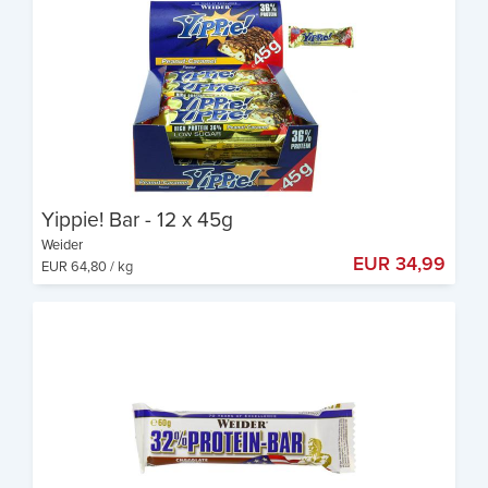
Leckerer Geschmack
Yippie! Bar - 12 x 45g
Weider
EUR 34,99
EUR 64,80 / kg
17g Protein pro Riegel
Nur 1,1g Zucker pro Riegel
Sehr knusprig