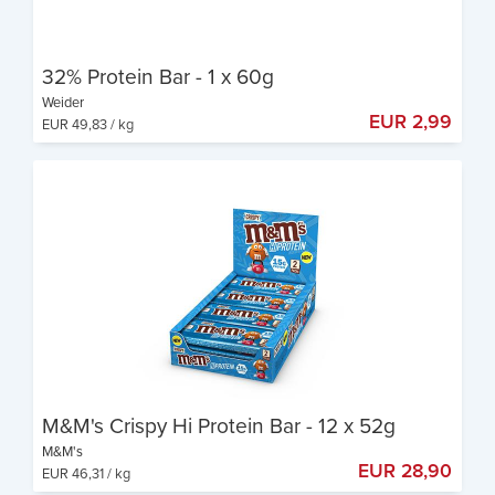
32% Protein Bar - 1 x 60g
Weider
EUR 2,99
EUR 49,83 / kg
19g Protein pro Riegel
Der kleine Snack für zwischendurch
Ideal nach dem Training
M&M's Crispy Hi Protein Bar - 12 x 52g
M&M's
EUR 28,90
EUR 46,31 / kg