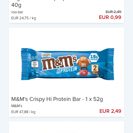
40g
EUR 2,49
roo-bar
EUR 0,99
EUR 24,75 / kg
Bio-Eiweißriegel mit Erdnüssen
Mit veganem Schokoladenüberzug​
Ohne Industriezucker
M&M's Crispy Hi Protein Bar - 1 x 52g
M&M's
EUR 2,49
EUR 47,88 / kg
Snack für zwischendurch
Hoher Proteingehalt