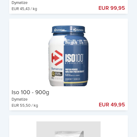
Dymatize
EUR 99,95
EUR 45,43 / kg
Proteingehalt: 82%
Nur 116 kcal pro Portion - fortschrittlichste Formel
von Dymatize
Isolate of the Year 2013-2017
Iso 100 - 900g
Dymatize
EUR 49,95
EUR 55,50 / kg
Proteingehalt: 82%
Nur 116 kcal pro Portion - fortschrittlichste Formel
von Dymatize
Isolate of the Year 2013-2017