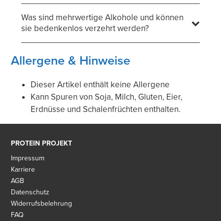
HEJ Protein Vegan - 450g Vanilla
Was sind mehrwertige Alkohole und können
HEJ Natural
sie bedenkenlos verzehrt werden?
EUR 19,99
EUR 44,42 / kg
22,3 g Protein pro Shake
Allergene & Hinweise
Hochwertiges Reis- und Erbsenprotein
Gluten- und laktosefrei
Dieser Artikel enthält keine Allergene
Kann Spuren von Soja, Milch, Gluten, Eier,
Erdnüsse und Schalenfrüchten enthalten.
PROTEIN PROJEKT
Impressum
Oat Bar (bio) - 1 x 40g Chunky Chocolate
Karriere
Naturally Pam
AGB
EUR 2,29
EUR 57,25 / kg
Datenschutz
Widerrufsbelehrung
Bio & vegan
FAQ
Glutenfrei