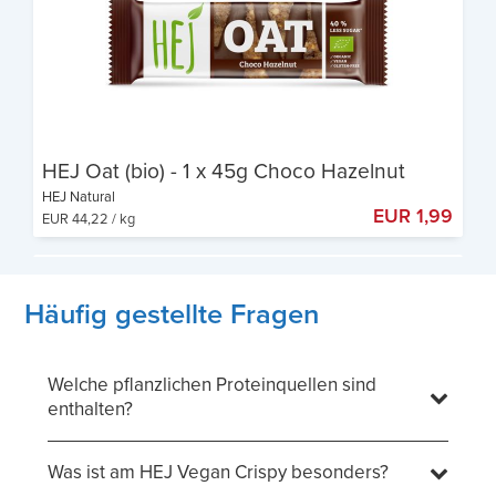
HEJ Oat (bio) - 1 x 45g Choco Hazelnut
HEJ Natural
EUR 1,99
EUR 44,22 / kg
40 % weniger Zucker als vergleichbare Riegel
Bio, vegan und glutenfrei​
Aus Vollkornhaferflocken und verfeinert mit
Häufig gestellte Fragen
Nussmus
Welche pflanzlichen Proteinquellen sind
enthalten?
Was ist am HEJ Vegan Crispy besonders?