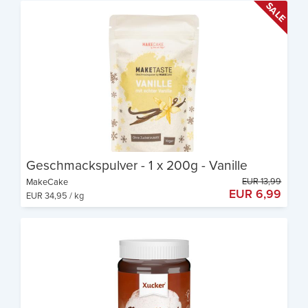
Geschmackspulver - 1 x 200g - Vanille
EUR 13,99
MakeCake
EUR 6,99
EUR 34,95 / kg
Perfekt zum Verfeinern von Quark, Pancakes oder
Getränken
Ohne Zuckerzusatz
Vegan & ballaststoffreich