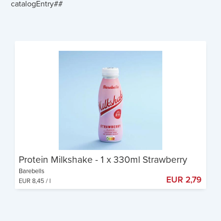
catalogEntry##
Protein Milkshake - 1 x 330ml Strawberry
Barebells
EUR 2,79
EUR 8,45 / l
330ml pro Flasche
24 g Eiweiß pro Flasche
Ready to drink