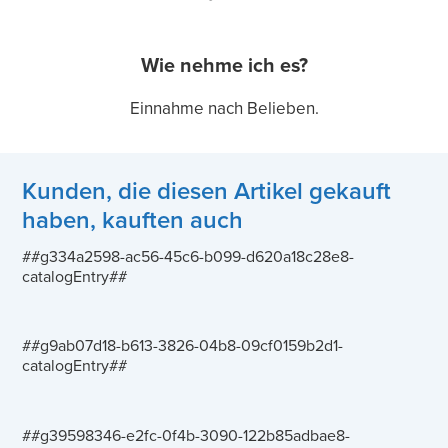
Wie nehme ich es?
Einnahme nach Belieben.
Kunden, die diesen Artikel gekauft
haben, kauften auch
##g334a2598-ac56-45c6-b099-d620a18c28e8-
catalogEntry##
##g9ab07d18-b613-3826-04b8-09cf0159b2d1-
catalogEntry##
##g39598346-e2fc-0f4b-3090-122b85adbae8-