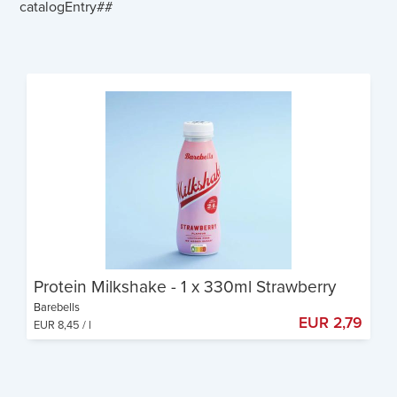
catalogEntry##
Protein Milkshake - 1 x 330ml Strawberry
Barebells
EUR 2,79
EUR 8,45 / l
330ml pro Flasche
24 g Eiweiß pro Flasche
Ready to drink