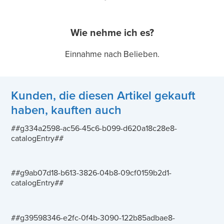
Wie nehme ich es?
Einnahme nach Belieben.
Kunden, die diesen Artikel gekauft
haben, kauften auch
##g334a2598-ac56-45c6-b099-d620a18c28e8-
catalogEntry##
##g9ab07d18-b613-3826-04b8-09cf0159b2d1-
catalogEntry##
##g39598346-e2fc-0f4b-3090-122b85adbae8-